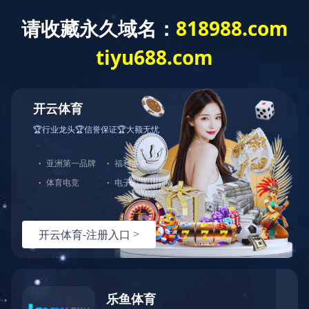
华体会(中国)-华体会(中
华体会网页版登录入
政策法
产业市
国)
口
规
场
站内搜索：
站内搜索
标题含有
鍨冨溇鍙戠數
的文章
没有或没有找到任何文章