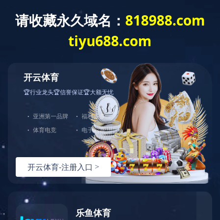
华体会(中国)-华体会(中
华体会网页版登录入
政策法
产业市
国)
口
规
场
站内搜索：
站内搜索
关键字含有
鏅烘収鑳芥簮
的文章
没有或没有找到任何文章