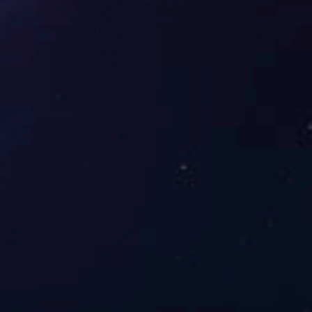
新能源动力产业小镇”三大基地，在新能源汽车领域一条完整
集团新能源产业最终将形成以电动整车、电动游艇、电
纯电动产业
“智造” 体系；以动力、储能锂电池、燃料电池
料等为核心的零部件产业体系；以产品体验为主导的工业旅
之信控股的战略眼光和投资魄力不只体现在新能源汽车
其他新兴领域，之信控股也交出了精彩的答卷，此次摘得两
之信控股集团简介
浙江之信控股集团，成立于
2008年，注册资本5亿元
艺术、现代农业和生物医药四大新兴产业，在以金融配套、
撑下，不断进取，突破科技，致力于成为产值超千亿的国际
集团总部位于杭州，新能源板块以浙江、广东为研发、
国际营销中心，纵贯亚洲南北、辐射欧美，主要从事新能源
球电动汽车创新服务与市场推广。