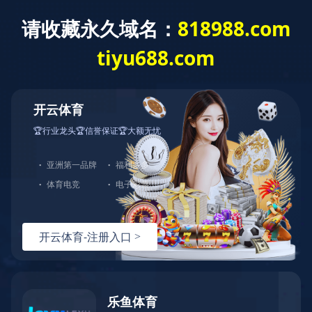
华体会(中国)-华体会(中
华体会网页版登录入
政策法
产业市
国)
口
规
场
信息中心
节能产业网
>>
信息中心
>>
资源合作
>> 正文
之信控股荣获“十大领军企业”和“年度