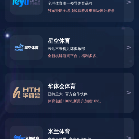
来源：中国节能产业网 时间：2017/6/5 20:56:58
近日，
2
017
中国创新与经济融合发展大会颁奖盛典在北
信控股集团及旗下遨优动力系统有限公司总经理陈光森博士
大领军企业奖和
2017
创新中国年度领军人物奖。